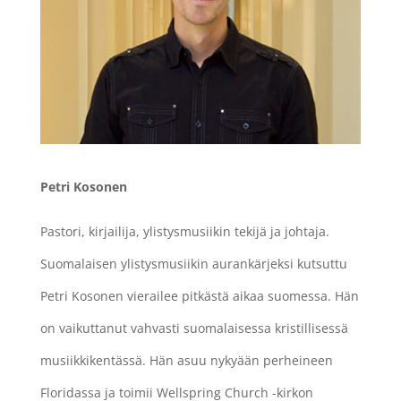
Petri Kosonen
Pastori, kirjailija, ylistysmusiikin tekijä ja johtaja.
Suomalaisen ylistysmusiikin aurankärjeksi kutsuttu
Petri Kosonen vierailee pitkästä aikaa suomessa. Hän
on vaikuttanut vahvasti suomalaisessa kristillisessä
musiikkikentässä. Hän asuu nykyään perheineen
Floridassa ja toimii Wellspring Church -kirkon