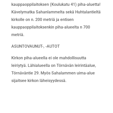
kauppaoppilaitoksen (Koulukatu 41) piha-aluetta!
Kävelymatka Sahanlammelta sekä Huhtalantieltä
kirkolle on n. 200 metriä ja entisen
kauppaoppilaitoksenkin piha-alueelta n 700
metriä.
ASUNTOVAUNUT-, -AUTOT
Kirkon piha-alueella ei ole mahdollisuutta
leiriytyä. Lähialueella on Törnävän leirintäalue,
Törnäväntie 29. Myös Sahalammen uima-alue
sijaitsee kirkon läheisyydessä.